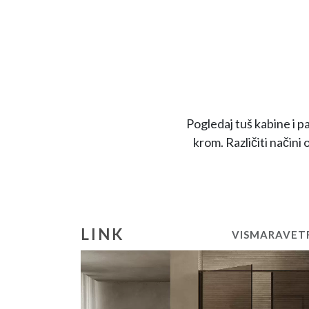
Pogledaj tuš kabine i pa
krom. Različiti načini
LINK
VISMARAVET