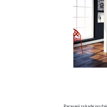
Paravani za kade pružaju