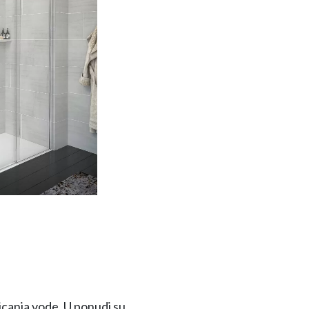
ricanja vode. U ponudi su