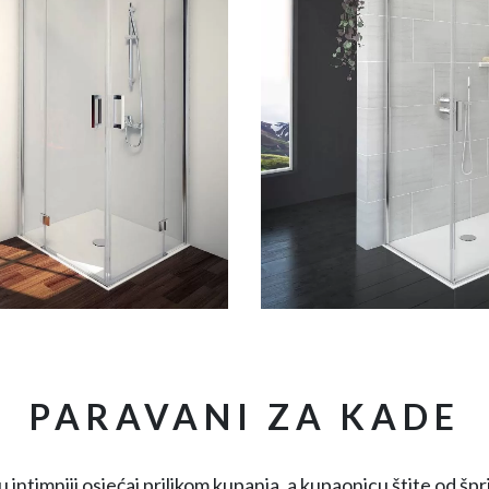
PARAVANI ZA KADE
 intimniji osjećaj prilikom kupanja, a kupaonicu štite od šp