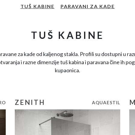
TUŠ KABINE
PARAVANI ZA KADE
TUŠ KABINE
ravane za kade od kaljenog stakla. Profili su dostupni u razn
 otvaranja i razne dimenzije tuš kabina i paravana čine ih po
kupaonica.
ZENITH
M
RO
AQUAESTIL