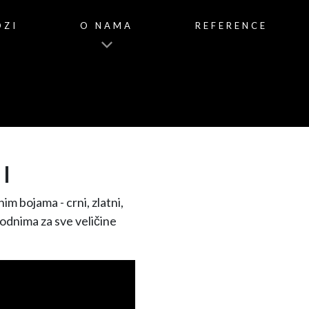
OZI
O NAMA
REFERENCE
I
im bojama - crni, zlatni,
godnima za sve veličine