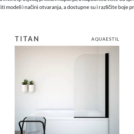
čiti modeli i načini otvaranja, a dostupne su i različite boje pr
TITAN
AQUAESTIL