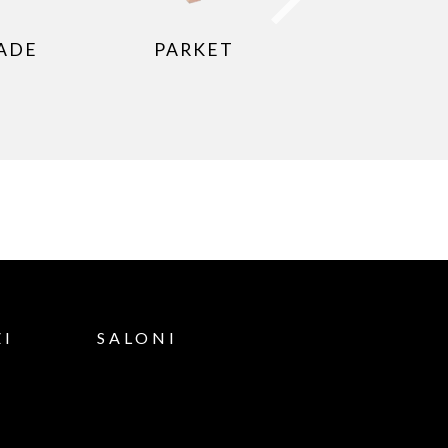
SADE
PARKET
ZI
SALONI
K