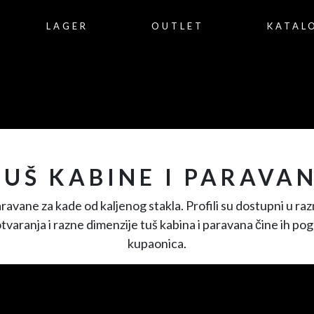
LAGER
OUTLET
KATAL
TUŠ KABINE I PARAVAN
ravane za kade od kaljenog stakla. Profili su dostupni u razn
 otvaranja i razne dimenzije tuš kabina i paravana čine ih po
kupaonica.