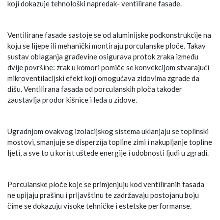
koji dokazuje tehnološki napredak- ventilirane fasade.
Ventilirane fasade sastoje se od aluminijske podkonstrukcije na
koju se lijepe ili mehanički montiraju porculanske ploče. Takav
sustav oblaganja građevine osigurava protok zraka između
dvije površine: zrak u komori pomiče se konvekcijom stvarajući
mikroventilacijski efekt koji omogućava zidovima zgrade da
dišu. Ventilirana fasada od porculanskih ploča također
zaustavlja prodor kišnice i leda u zidove.
Ugradnjom ovakvog izolacijskog sistema uklanjaju se toplinski
mostovi, smanjuje se disperzija topline zimi i nakupljanje topline
ljeti, a sve to u korist uštede energije i udobnosti ljudi u zgradi.
Porculanske ploče koje se primjenjuju kod ventiliranih fasada
ne upijaju prašinu i prljavštinu te zadržavaju postojanu boju
čime se dokazuju visoke tehničke i estetske performanse.