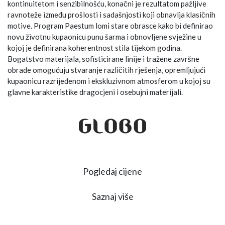
kontinuitetom i senzibilnošću, konačni je rezultatom pažljive
ravnoteže između prošlosti i sadašnjosti koji obnavlja klasičnih
motive. Program Paestum lomi stare obrasce kako bi definirao
novu životnu kupaonicu punu šarma i obnovljene svježine u
kojoj je definirana koherentnost stila tijekom godina.
Bogatstvo materijala, sofisticirane linije i tražene završne
obrade omogućuju stvaranje različitih rješenja, opremljujući
kupaonicu razrijeđenom i ekskluzivnom atmosferom u kojoj su
glavne karakteristike dragocjeni i osebujni materijali.
Pogledaj cijene
Saznaj više