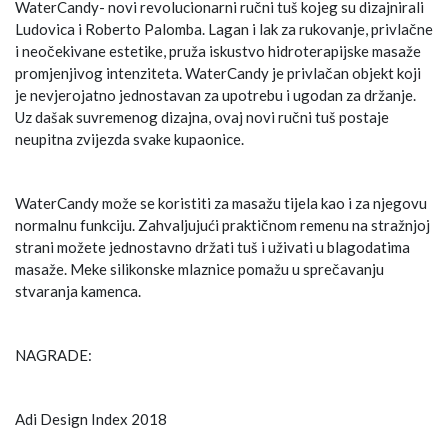
WaterCandy- novi revolucionarni ručni tuš kojeg su dizajnirali
Ludovica i Roberto Palomba. Lagan i lak za rukovanje, privlačne
i neočekivane estetike, pruža iskustvo hidroterapijske masaže
promjenjivog intenziteta. WaterCandy je privlačan objekt koji
je nevjerojatno jednostavan za upotrebu i ugodan za držanje.
Uz dašak suvremenog dizajna, ovaj novi ručni tuš postaje
neupitna zvijezda svake kupaonice.
WaterCandy može se koristiti za masažu tijela kao i za njegovu
normalnu funkciju. Zahvaljujući praktičnom remenu na stražnjoj
strani možete jednostavno držati tuš i uživati u blagodatima
masaže. Meke silikonske mlaznice pomažu u sprečavanju
stvaranja kamenca.
NAGRADE:
Adi Design Index 2018