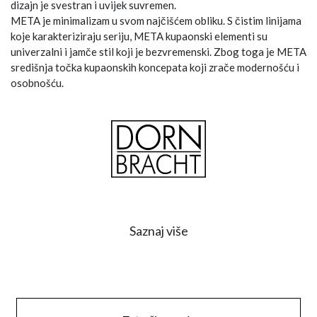
dizajn je svestran i uvijek suvremen.
META je minimalizam u svom najčišćem obliku. S čistim linijama
koje karakteriziraju seriju, META kupaonski elementi su
univerzalni i jamče stil koji je bezvremenski. Zbog toga je META
središnja točka kupaonskih koncepata koji zrače modernošću i
osobnošću.
Saznaj više