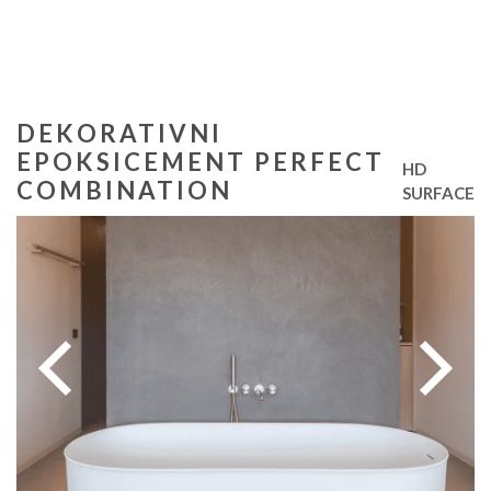
DEKORATIVNI
EPOKSICEMENT GEO
HD
TEXTURE
E
SURFACE
DEKORATIVNI EPOKSICEMENT