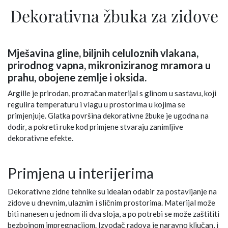
Dekorativna žbuka za zidove
Mješavina gline, biljnih celuloznih vlakana,
prirodnog vapna, mikroniziranog mramora u
prahu, obojene zemlje i oksida.
Argille je prirodan, prozračan materijal s glinom u sastavu, koji
regulira temperaturu i vlagu u prostorima u kojima se
primjenjuje. Glatka površina dekorativne žbuke je ugodna na
dodir, a pokreti ruke kod primjene stvaraju zanimljive
dekorativne efekte.
Primjena u interijerima
Dekorativne zidne tehnike su idealan odabir za postavljanje na
zidove u dnevnim, ulaznim i sličnim prostorima. Materijal može
biti nanesen u jednom ili dva sloja, a po potrebi se može zaštititi
bezbojnom impregnacijom. Izvođač radova je naravno ključan, i