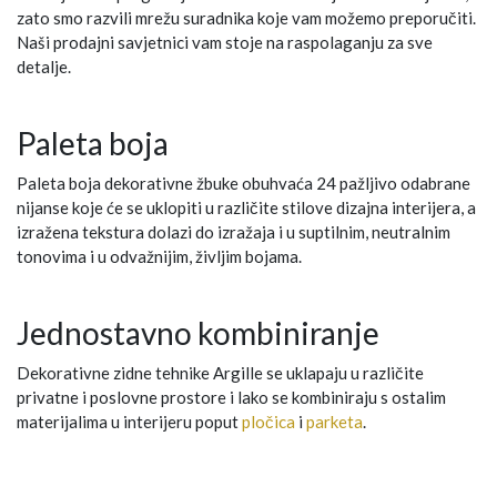
zato smo razvili mrežu suradnika koje vam možemo preporučiti.
Naši prodajni savjetnici vam stoje na raspolaganju za sve
detalje.
Paleta boja
Paleta boja dekorativne žbuke obuhvaća 24 pažljivo odabrane
nijanse koje će se uklopiti u različite stilove dizajna interijera, a
izražena tekstura dolazi do izražaja i u suptilnim, neutralnim
tonovima i u odvažnijim, življim bojama.
Jednostavno kombiniranje
Dekorativne zidne tehnike Argille se uklapaju u različite
privatne i poslovne prostore i lako se kombiniraju s ostalim
materijalima u interijeru poput
pločica
i
parketa
.