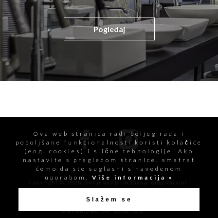
Pogledaj
Ova web stranica radi boljeg rada i
poboljšane funkcionalnosti koristi kolačiće
(eng. cookies) i slične tehnologije. Ako
nastavite s pregledom stranice, smatrat
ćemo da ste suglasni s navedenom
uporabom.
Više informacija »
Copyright © 2020. Sva prava pridržavaju odgovarajući
vlasnici.
Izjava o zaštiti osobnih podataka
Slažem se
Developed by