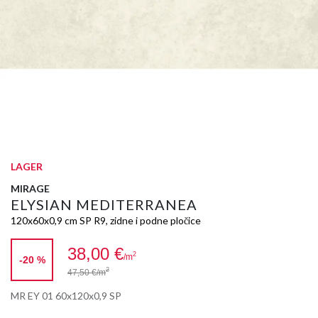
LAGER
MIRAGE
ELYSIAN MEDITERRANEA
120x60x0,9 cm SP R9, zidne i podne pločice
38,00 €
2
/m
-20 %
2
47,50 €
/m
MR EY 01 60x120x0,9 SP