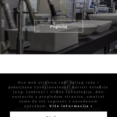
Pogledaj
Ova web stranica radi boljeg rada i
poboljšane funkcionalnosti koristi kolačiće
(eng. cookies) i slične tehnologije. Ako
nastavite s pregledom stranice, smatrat
ćemo da ste suglasni s navedenom
uporabom.
Više informacija »
Copyright © 2020. Sva prava pridržavaju odgovarajući
vlasnici.
Izjava o zaštiti osobnih podataka