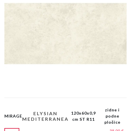
zidne i
ELYSIAN
120x60x0,9
MIRAGE
podne
MEDITERRANEA
cm ST R11
pločice