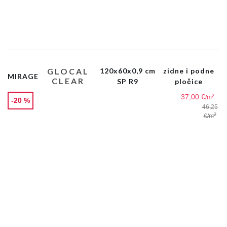
GLOCAL
120x60x0,9 cm
zidne i podne
MIRAGE
CLEAR
SP R9
pločice
37,00 €
2
/m
-20 %
46,25
2
€
/m