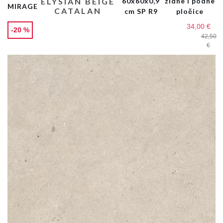
ELYSIAN BEIGE
60x60x0,9
zidne i podne
MIRAGE
CATALAN
cm SP R9
pločice
34,00 €
-20 %
42,50
€