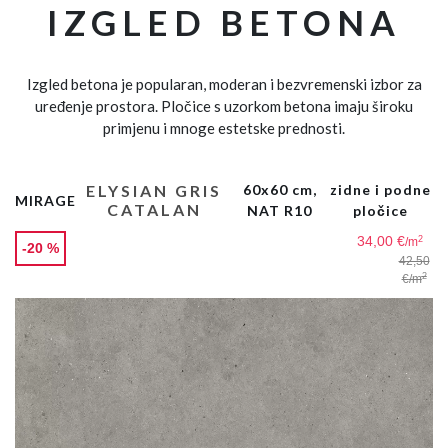
IZGLED BETONA
Izgled betona je popularan, moderan i bezvremenski izbor za
uređenje prostora. Pločice s uzorkom betona imaju široku
primjenu i mnoge estetske prednosti.
ELYSIAN GRIS
60x60 cm,
zidne i podne
MIRAGE
CATALAN
NAT R10
pločice
34,00 €
2
/m
-20 %
42,50
2
€
/m