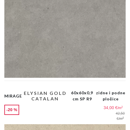
ELYSIAN GOLD
60x60x0,9
zidne i podne
MIRAGE
CATALAN
cm SP R9
pločice
34,00 €
2
/m
-20 %
42,50
2
€
/m