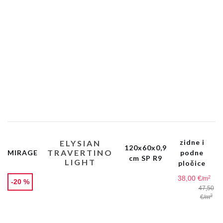
zidne i
ELYSIAN
120x60x0,9
TRAVERTINO
MIRAGE
podne
cm SP R9
LIGHT
pločice
38,00 €
2
/m
-20 %
47,50
2
€
/m