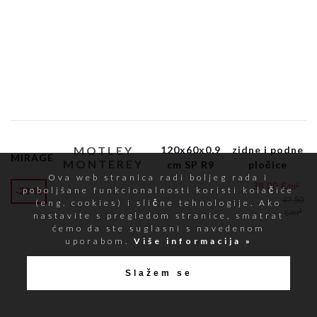
MOTLEY
120x60x0,9
zidne i podne
MIRAGE
MONTEREY
cm SP R9
pločice
Ova web stranica radi boljeg rada i
38,00 €
2
/m
poboljšane funkcionalnosti koristi kolačiće
-20 %
47,50
(eng. cookies) i slične tehnologije. Ako
2
€
/m
nastavite s pregledom stranice, smatrat
ćemo da ste suglasni s navedenom
uporabom.
Više informacija »
Slažem se