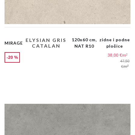
ELYSIAN GRIS
120x60 cm,
zidne i podne
MIRAGE
CATALAN
NAT R10
pločice
38,00 €
2
/m
-20 %
47,50
2
€
/m