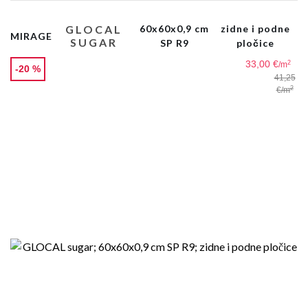
GLOCAL
60x60x0,9 cm
zidne i podne
MIRAGE
SUGAR
SP R9
pločice
33,00 €
2
/m
-20 %
41,25
2
€
/m