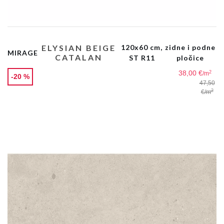
ELYSIAN BEIGE
120x60 cm,
zidne i podne
MIRAGE
CATALAN
ST R11
pločice
38,00 €
2
/m
-20 %
47,50
2
€
/m