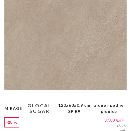
GLOCAL
120x60x0,9 cm
zidne i podne
MIRAGE
SUGAR
SP R9
pločice
37,00 €
2
/m
-20 %
46,25
2