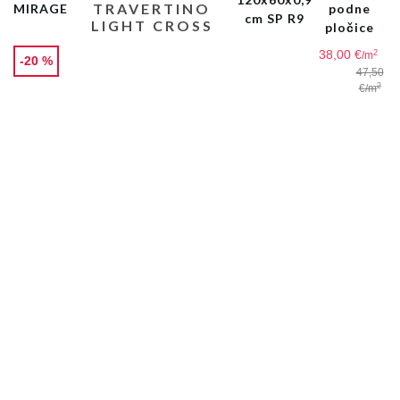
TRAVERTINO
MIRAGE
podne
cm SP R9
LIGHT CROSS
pločice
38,00 €
2
/m
-20 %
47,50
2
€
/m