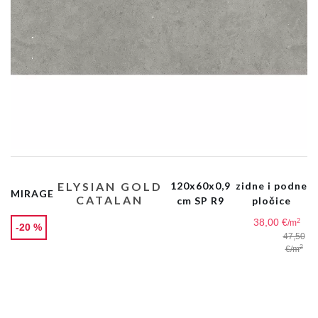
ELYSIAN GOLD
120x60x0,9
zidne i podne
MIRAGE
CATALAN
cm SP R9
pločice
38,00 €
2
/m
-20 %
47,50
2
€
/m