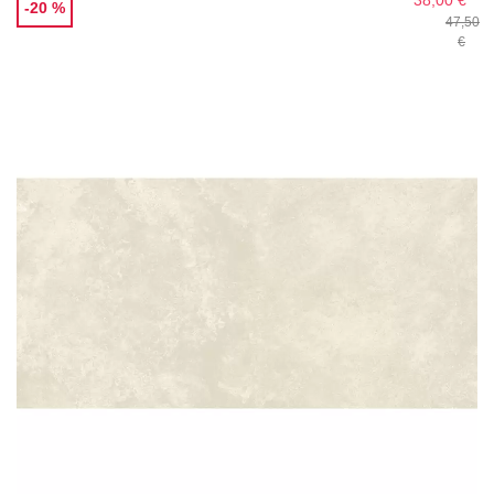
38,00 €
-20 %
47,50
€