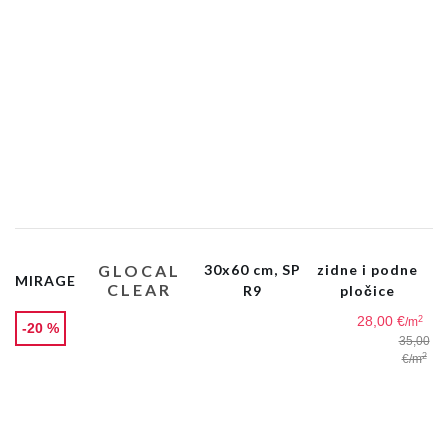
GLOCAL
30x60 cm, SP
zidne i podne
MIRAGE
CLEAR
R9
pločice
28,00 €
2
/m
-20 %
35,00
2
€
/m