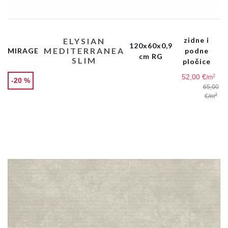
zidne i
ELYSIAN
120x60x0,9
MEDITERRANEA
MIRAGE
podne
cm RG
SLIM
pločice
52,00 €
2
/m
-20 %
65,00
2
€
/m