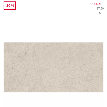
38,00 €
-20 %
47,50
€