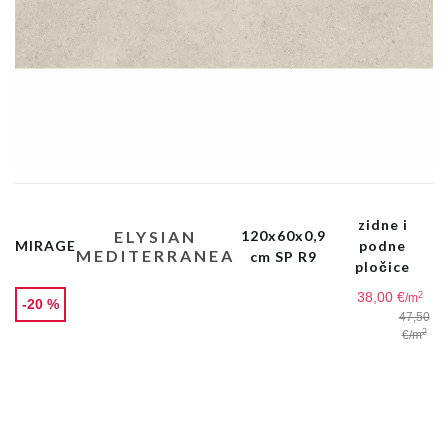
zidne i
ELYSIAN
120x60x0,9
MIRAGE
podne
MEDITERRANEA
cm SP R9
pločice
38,00 €
2
/m
-20 %
47,50
2
€
/m