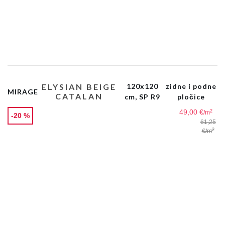
ELYSIAN BEIGE
120x120
zidne i podne
MIRAGE
CATALAN
cm, SP R9
pločice
49,00 €
2
/m
-20 %
61,25
2
€
/m