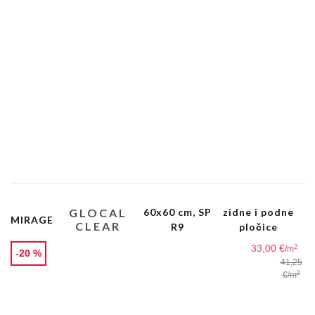
GLOCAL
60x60 cm, SP
zidne i podne
MIRAGE
CLEAR
R9
pločice
33,00 €
2
/m
-20 %
41,25
2
€
/m