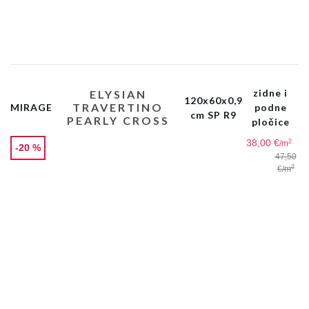
zidne i
ELYSIAN
120x60x0,9
TRAVERTINO
MIRAGE
podne
cm SP R9
PEARLY CROSS
pločice
38,00 €
2
/m
-20 %
47,50
2
€
/m