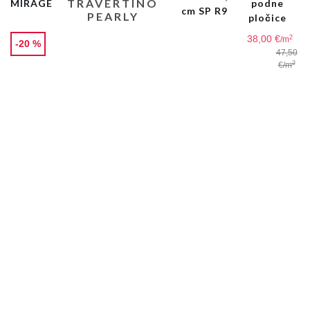
TRAVERTINO
MIRAGE
podne
cm SP R9
PEARLY
pločice
38,00 €
2
/m
-20 %
47,50
2
€
/m