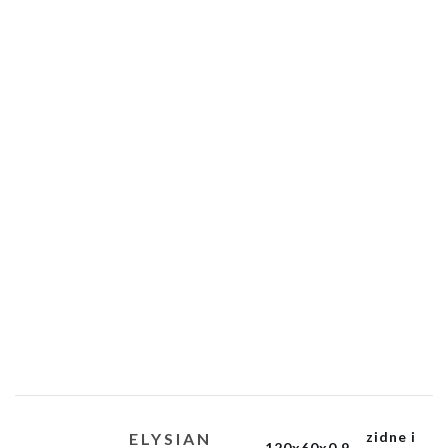
zidne i
ELYSIAN
120x60x0,9