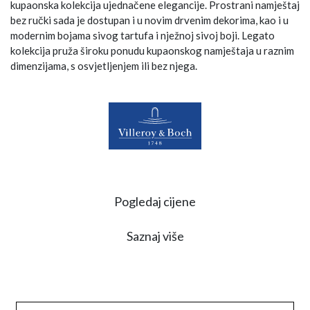
kupaonska kolekcija ujednačene elegancije. Prostrani namještaj
bez ručki sada je dostupan i u novim drvenim dekorima, kao i u
modernim bojama sivog tartufa i nježnoj sivoj boji. Legato
kolekcija pruža široku ponudu kupaonskog namještaja u raznim
dimenzijama, s osvjetljenjem ili bez njega.
Pogledaj cijene
Saznaj više