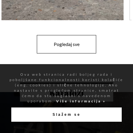
Pogledaj sve
Ova web stranica radi boljeg rada i
poboljšane funkcionalnosti koristi kolačiće
(eng. cookies) i slične tehnologije. Ako
Katalozi
nastavite s pregledom stranice, smatrat
ćemo da ste suglasni s navedenom
uporabom.
Više informacija »
Slažem se