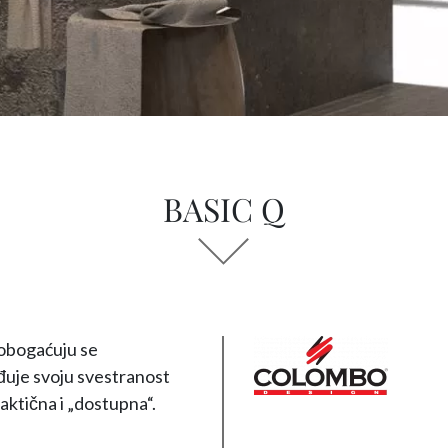
BASIC Q
 obogaćuju se
rđuje svoju svestranost
praktična i „dostupna“.