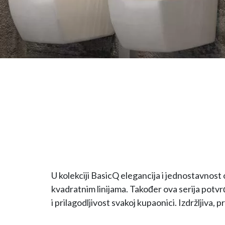
U kolekciji BasicQ elegancija i jednostavnost
kvadratnim linijama. Također ova serija potv
i prilagodljivost svakoj kupaonici. Izdržljiva, 